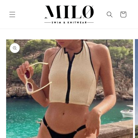
Ir
directamente
al contenido
Carrito
Ir
directamente
a la
información
del producto