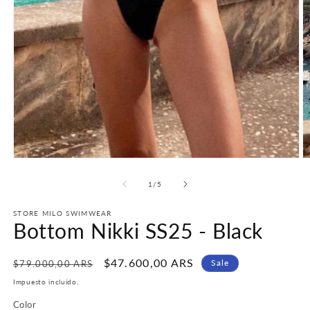
Abrir
Ab
elemento
e
multimedia
m
de
1
/
5
1
2
en
e
una
u
STORE MILO SWIMWEAR
Bottom Nikki SS25 - Black
ventana
v
modal
m
Precio
Precio
$47.600,00 ARS
Sale
$79.000,00 ARS
habitual
de
Impuesto incluido.
oferta
Color